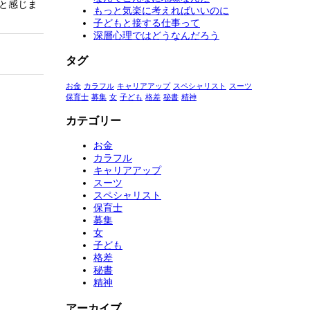
と感じま
もっと気楽に考えればいいのに
子どもと接する仕事って
深層心理ではどうなんだろう
タグ
お金
カラフル
キャリアアップ
スペシャリスト
スーツ
保育士
募集
女
子ども
格差
秘書
精神
カテゴリー
お金
カラフル
キャリアアップ
スーツ
スペシャリスト
保育士
募集
女
子ども
格差
秘書
精神
アーカイブ