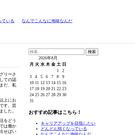
っている
なんでこんなに地味なんだ
検
索:
2026年8月
月
火
水
木
金
土
日
1
2
グリーさ
3
4
5
6
7
8
9
しての認
10
11
12
13
14
15
16
まだ、私
17
18
19
20
21
22
23
24
25
26
27
28
29
30
以上にお
31
です。芸
ました。
おすすめ記事はこちら！
活をどう
キャリアアップを目指したい
では働か
どんどん弱くなっている
出せばい
なんでこんなに地味なんだ