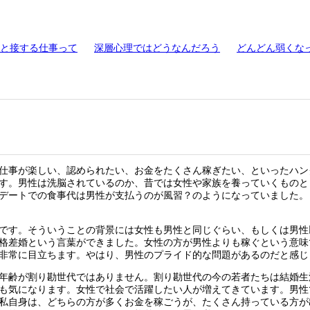
と接する仕事って
深層心理ではどうなんだろう
どんどん弱くな
仕事が楽しい、認められたい、お金をたくさん稼ぎたい、といったハン
す。男性は洗脳されているのか、昔では女性や家族を養っていくものと
デートでの食事代は男性が支払うのが風習？のようになっていました。
です。そういうことの背景には女性も男性と同じぐらい、もしくは男性
格差婚という言葉ができました。女性の方が男性よりも稼ぐという意味
非常に目立ちます。やはり、男性のプライド的な問題があるのだと感じ
年齢が割り勘世代ではありません。割り勘世代の今の若者たちは結婚生
も気になります。女性で社会で活躍したい人が増えてきています。男性
私自身は、どちらの方が多くお金を稼ごうが、たくさん持っている方が