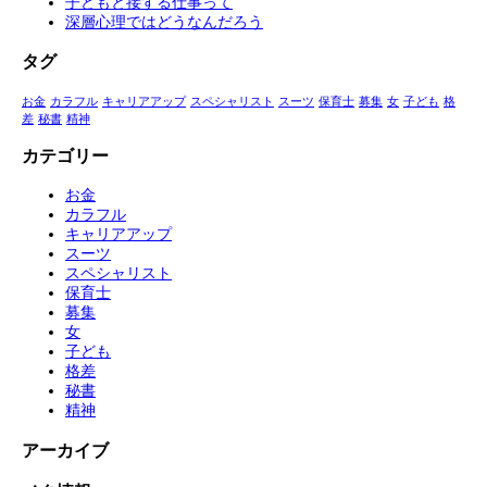
子どもと接する仕事って
深層心理ではどうなんだろう
タグ
お金
カラフル
キャリアアップ
スペシャリスト
スーツ
保育士
募集
女
子ども
格
差
秘書
精神
カテゴリー
お金
カラフル
キャリアアップ
スーツ
スペシャリスト
保育士
募集
女
子ども
格差
秘書
精神
アーカイブ