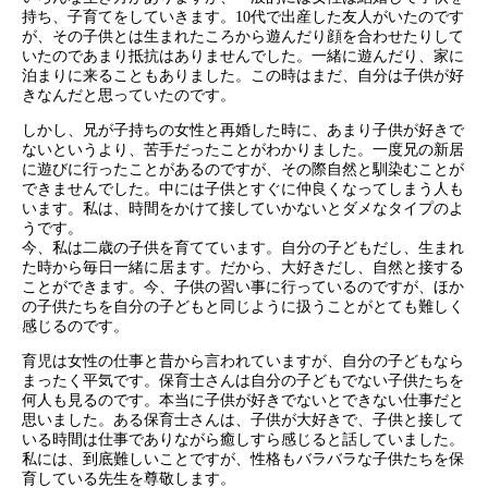
持ち、子育てをしていきます。10代で出産した友人がいたのです
が、その子供とは生まれたころから遊んだり顔を合わせたりして
いたのであまり抵抗はありませんでした。一緒に遊んだり、家に
泊まりに来ることもありました。この時はまだ、自分は子供が好
きなんだと思っていたのです。
しかし、兄が子持ちの女性と再婚した時に、あまり子供が好きで
ないというより、苦手だったことがわかりました。一度兄の新居
に遊びに行ったことがあるのですが、その際自然と馴染むことが
できませんでした。中には子供とすぐに仲良くなってしまう人も
います。私は、時間をかけて接していかないとダメなタイプのよ
うです。
今、私は二歳の子供を育てています。自分の子どもだし、生まれ
た時から毎日一緒に居ます。だから、大好きだし、自然と接する
ことができます。今、子供の習い事に行っているのですが、ほか
の子供たちを自分の子どもと同じように扱うことがとても難しく
感じるのです。
育児は女性の仕事と昔から言われていますが、自分の子どもなら
まったく平気です。保育士さんは自分の子どもでない子供たちを
何人も見るのです。本当に子供が好きでないとできない仕事だと
思いました。ある保育士さんは、子供が大好きで、子供と接して
いる時間は仕事でありながら癒しすら感じると話していました。
私には、到底難しいことですが、性格もバラバラな子供たちを保
育している先生を尊敬します。