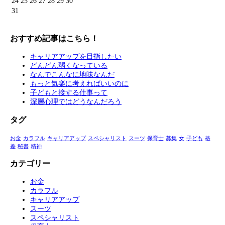
24
25
26
27
28
29
30
31
おすすめ記事はこちら！
キャリアアップを目指したい
どんどん弱くなっている
なんでこんなに地味なんだ
もっと気楽に考えればいいのに
子どもと接する仕事って
深層心理ではどうなんだろう
タグ
お金
カラフル
キャリアアップ
スペシャリスト
スーツ
保育士
募集
女
子ども
格
差
秘書
精神
カテゴリー
お金
カラフル
キャリアアップ
スーツ
スペシャリスト