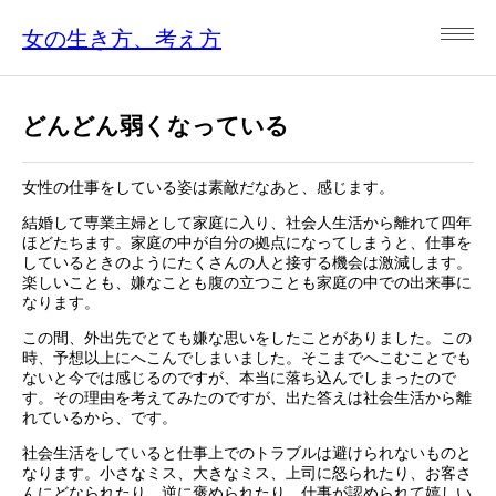
女の生き方、考え方
どんどん弱くなっている
女性の仕事をしている姿は素敵だなあと、感じます。
結婚して専業主婦として家庭に入り、社会人生活から離れて四年
ほどたちます。家庭の中が自分の拠点になってしまうと、仕事を
しているときのようにたくさんの人と接する機会は激減します。
楽しいことも、嫌なことも腹の立つことも家庭の中での出来事に
なります。
この間、外出先でとても嫌な思いをしたことがありました。この
時、予想以上にへこんでしまいました。そこまでへこむことでも
ないと今では感じるのですが、本当に落ち込んでしまったので
す。その理由を考えてみたのですが、出た答えは社会生活から離
れているから、です。
社会生活をしていると仕事上でのトラブルは避けられないものと
なります。小さなミス、大きなミス、上司に怒られたり、お客さ
んにどなられたり。逆に褒められたり、仕事が認められて嬉しい