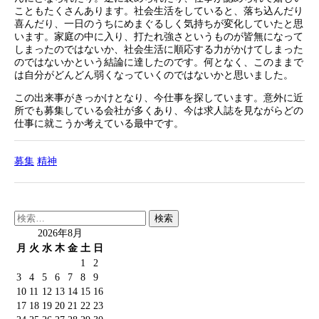
こともたくさんあります。社会生活をしていると、落ち込んだり
喜んだり、一日のうちにめまぐるしく気持ちが変化していたと思
います。家庭の中に入り、打たれ強さというものが皆無になって
しまったのではないか、社会生活に順応する力がかけてしまった
のではないかという結論に達したのです。何となく、このままで
は自分がどんどん弱くなっていくのではないかと思いました。
この出来事がきっかけとなり、今仕事を探しています。意外に近
所でも募集している会社が多くあり、今は求人誌を見ながらどの
仕事に就こうか考えている最中です。
募集
精神
検
索:
2026年8月
月
火
水
木
金
土
日
1
2
3
4
5
6
7
8
9
10
11
12
13
14
15
16
17
18
19
20
21
22
23